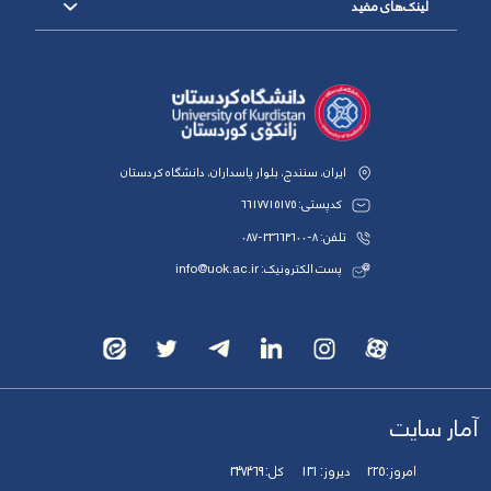
لینک‌های مفید
ایران، سنندج، بلوار پاسداران، دانشگاه کردستان
کدپستی: 6617715175
تلفن: 8-33664600-087
پست الکترونیک: info@uok.ac.ir
آمار سایت
امروز:
225
دیروز:
131
کل:
347469