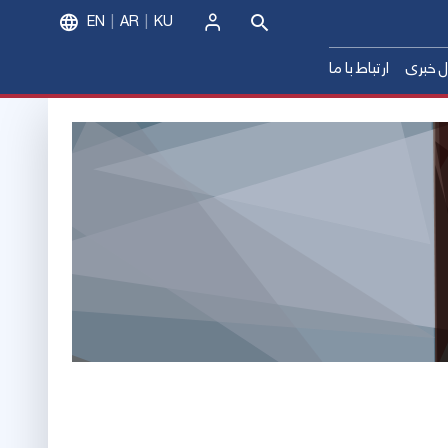
EN
AR
KU
ورود
ل خبری
ارتباط با ما
شگاه‌های سراسر کشور(1399)
 درخشان سراسر کشور(1399)
زش عالی(1400)
زش عالی(1401)
زش عالی(1402)