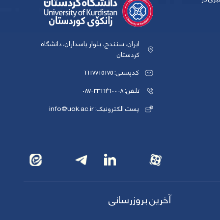
ایران، سنندج، بلوار پاسداران، دانشگاه
کردستان
کدپستی: 6617715175
تلفن: 8-33664600-087
پست الکترونیک: info@uok.ac.ir
آخرین بروزرسانی