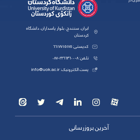
بری در
ایران، سنندج، بلوار پاسداران، دانشگاه
کردستان
کدپستی: 6617715175
تلفن: 8-33664600-087
پست الکترونیک: info@uok.ac.ir
آخرین بروزرسانی