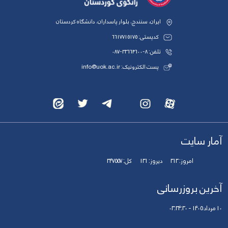
ایران، سنندج، بلوار پاسداران، دانشگاه کردستان
کدپستی: 6617715175
تلفن: 8-33664600-087
پست الکترونیک: info@uok.ac.ir
آمار سایت
امروز:
313
دیروز:
131
کل:
347557
آخرین بروزرسانی
10 مرداد 1405 - 03:34:30