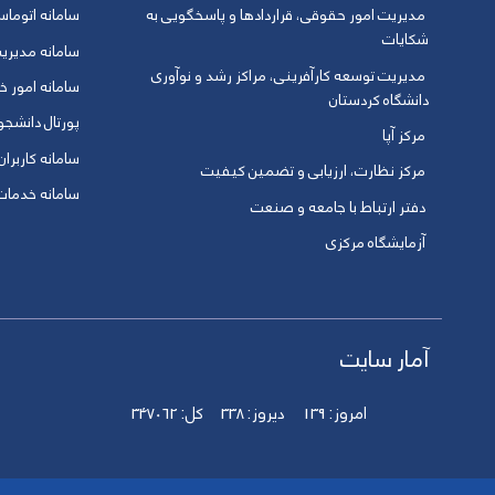
مدیریت امور حقوقی، قراردادها و پاسخگویی به
سامانه اتوماس
شکایات
سامانه مدیری
مدیریت توسعه کارآفرینی، مراکز رشد و نوآوری
سامانه امور خو
دانشگاه کردستان
پورتال دانشج
مرکز آپا
سامانه کاربران
مرکز نظارت، ارزیابی و تضمین کیفیت
سامانه خدمات 
دفتر ارتباط با جامعه و صنعت
آزمایشگاه مرکزی
آمار سایت
امروز:
139
دیروز:
338
کل:
347062