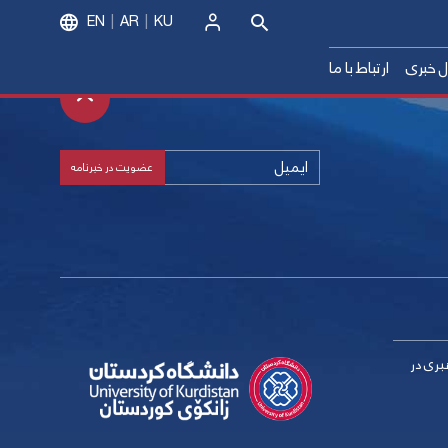
EN
AR
KU
ورود
ل خبری
ارتباط با ما
شگاه‌های سراسر کشور(1399)
 درخشان سراسر کشور(1399)
زش عالی(1400)
زش عالی(1401)
زش عالی(1402)
بری در