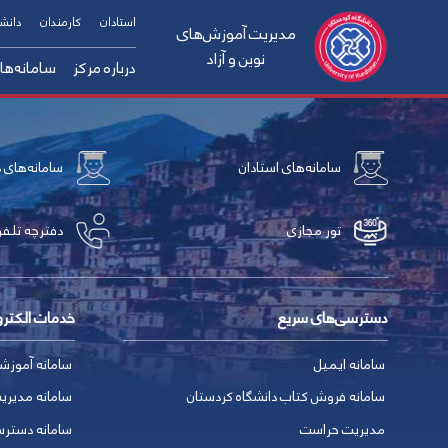
استادان
کارمندان
دانش
مدیریت آموزش‌های
نوین و آزاد
درباره مرکز
سامانه‌ها
چارت سازمانی
ساما
راهنمای دانشجو
مقررات آموزشی
معرفی آموزش‌های 
ساما
سامانه‌های استادان
سامانه‌های 
معرفی مدیر
ساما
معرفی افراد
ساما
تور مجازی
دفترچه تلفن
ارتباط با ما
ساما
دسترسی‌های سریع
خدمات الکتر
سامانه ایمیل
سامانه آموزش
سامانه فروش کتاب دانشگاه کردستان
سامانه مدیری
مدیریت حراست
سامانه دسترس