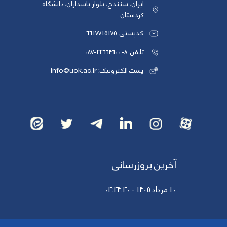
ایران، سنندج، بلوار پاسداران، دانشگاه
کردستان
کدپستی: 6617715175
تلفن: 8-33664600-087
پست الکترونیک: info@uok.ac.ir
آخرین بروزرسانی
10 مرداد 1405 - 03:34:30