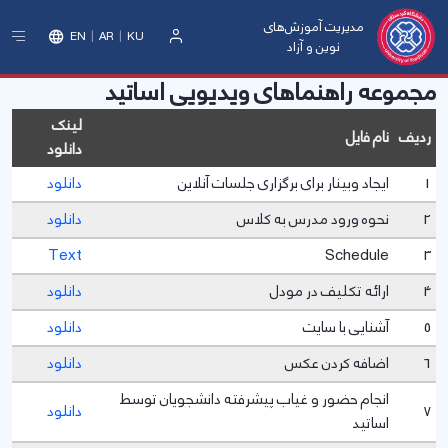
مدیریت آموزش‌های
EN
AR
KU
نوین و آزاد
ورود
مجموعه راهنماهای ویدیویی اساتید
لینک
ردیف
نام فایل
دانلود
1
ایجاد وبینار برای برگزاری جلسات آنلاین
دانلود
2
نحوه ورود مدرس به کلاس
دانلود
Text
Schedule
3
4
ارائه تکلیف در مودل
دانلود
5
آشنایی با سایت
دانلود
6
اضافه کردن عکس
دانلود
انجام حضور و غیاب پیشرفته دانشجویان توسط
7
دانلود
اساتید