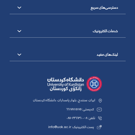
دسترسی‌های سریع
خدمات الکترونیک
لینک‌های مفید
ایران، سنندج، بلوار پاسداران، دانشگاه کردستان
کدپستی: 6617715175
تلفن: 8-33664600-087
پست الکترونیک: info@uok.ac.ir