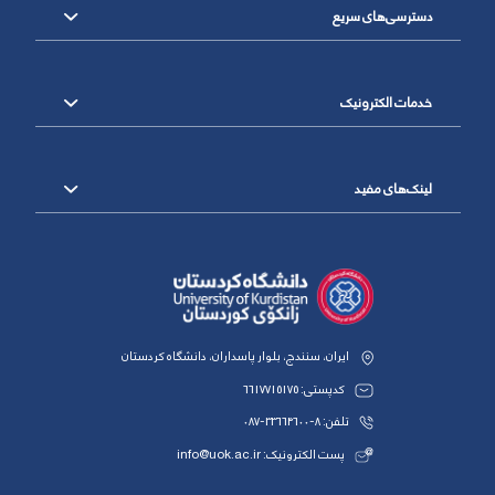
دسترسی‌های سریع
خدمات الکترونیک
لینک‌های مفید
ایران، سنندج، بلوار پاسداران، دانشگاه کردستان
کدپستی: 6617715175
تلفن: 8-33664600-087
پست الکترونیک: info@uok.ac.ir