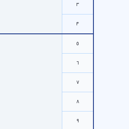
۳
۴
۵
۶
۷
۸
۹