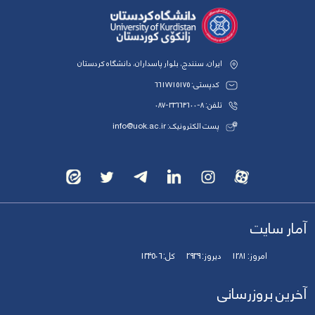
ایران، سنندج، بلوار پاسداران، دانشگاه کردستان
کدپستی: 6617715175
تلفن: 8-33664600-087
پست الکترونیک: info@uok.ac.ir
آمار سایت
امروز:
1281
دیروز:
2939
کل:
134506
آخرین بروزرسانی