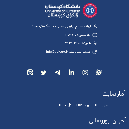
ایران، سنندج، بلوار پاسداران، دانشگاه کردستان
کدپستی: 6617715175
تلفن: 8-33664600-087
پست الکترونیک: info@uok.ac.ir
آمار سایت
امروز:
2331
دیروز:
2158
کل:
132617
آخرین بروزرسانی