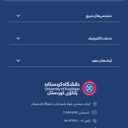
دسترسی‌های سریع
خدمات الکترونیک
لینک‌های مفید
ایران، سنندج، بلوار پاسداران، دانشگاه کردستان
کدپستی: 6617715175
تلفن: 8-33664600-087