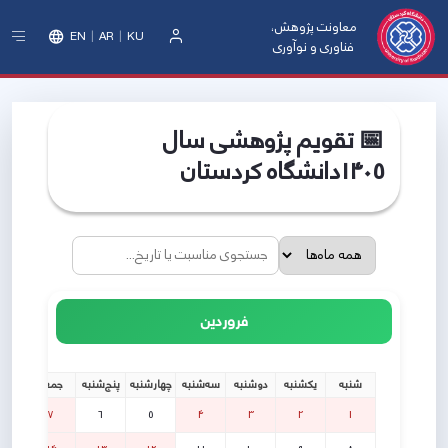
معاونت پژوهش،
EN
AR
KU
فناوری و نوآوری
ورود
📅 تقویم پژوهشی سال
1405دانشگاه کردستان
فروردین
شنبه
یکشنبه
دوشنبه
سه‌شنبه
چهارشنبه
پنج‌شنبه
جمعه
7
6
5
4
3
2
1