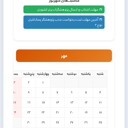
مناسبت‌های شهریور
31
مهلت انتخاب و ارسال پژوهشگران برتر کشوری
31
آخرین مهلت ثبت درخواست جذب پژوهشگر پسادکتری
نوع ۳
مهر
شنبه
یکشنبه
دوشنبه
سه‌شنبه
چهارشنبه
پنج‌شنبه
جمعه
3
2
1
10
9
8
7
6
5
4
17
16
15
14
13
12
11
24
23
22
21
20
19
18
30
29
28
27
26
25