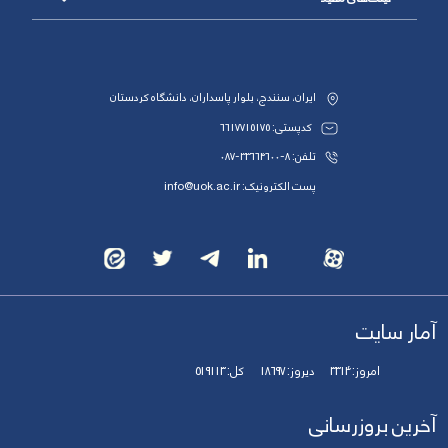
ایران، سنندج، بلوار پاسداران، دانشگاه کردستان
کدپستی: 6617715175
تلفن: 8-33664600-087
پست الکترونیک: info@uok.ac.ir
آمار سایت
امروز:
3314
دیروز:
18697
کل:
519113
آخرین بروزرسانی