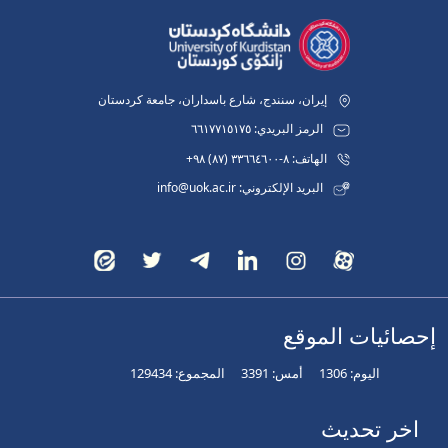
إيران، سنندج، شارع باسداران، جامعة كردستان
الرمز البريدي: ٦٦١٧٧١٥١٧٥
الهاتف: ٨-٣٣٦٦٤٦٠٠ (٨٧) ٩٨+
البريد الإلكتروني: info@uok.ac.ir
إحصائيات الموقع
اليوم:
1306
أمس:
3391
المجموع:
129434
اخر تحديث