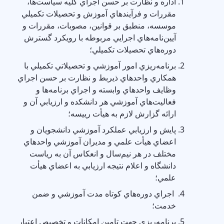
اداره و نظارت بر حسن اجراي كليه سياست‌ها،
مقررات و فرآيندهاي آموزش و تحصيلات تكميلي
موسسه، منطبق بر قوانين، مصوبات، مقررات و
آيين‌نامه‌هاي اجرايي مربوطه با رويكرد گسترش
دوره‌هاي تحصيلات تكميلي؛
برنامه‌ريزي امور آموزشي و تحصيلاتي تكميلي با
همكاري واحدهاي ذيربط و نظارت بر حسن اجراي
وظايف واحدهاي وابسته و اجراي برنامه‌ها و
فعاليت‌هاي آموزشي هر دانشكده و ارزيابي آن و
ارائه گزارش لازم به هيأت رييسه؛
پايش و ارزيابي عملكرد آموزشي دانشجويان و
اعضاي هيأت علمي و مديران آموزشي واحدهاي
مختلف در هر نيم‌سال و انعكاس آن به رياست
دانشگاه و اعلام نتيجه ارزيابي به اعضاي هيأت
علمي؛
اجراي دوره‌هاي كوتاه مدت آموزشي و ضمن
خدمت؛
برنامه‌ريزي جهت تامين امكانات و تخصيص اعتبار