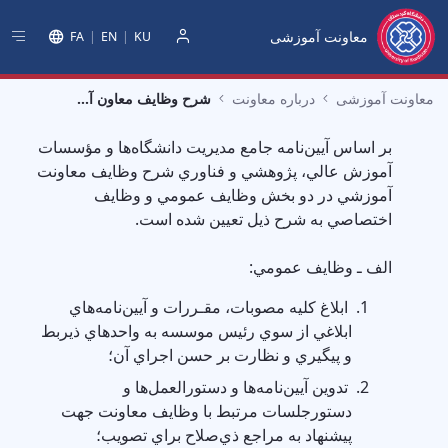
معاونت آموزشی
FA
EN
KU
دخول
معاونت آموزشی
درباره معاونت
شرح وظایف معاون آموزشی
بر اساس آيين‌نامه جامع مديريت دانشگاه‌ها و مؤسسات
آموزش عالي، پژوهشي و فناوري شرح وظايف معاونت
آموزشي در دو بخش وظايف عمومي و وظايف
اختصاصي به شرح ذيل تعيين شده است.
الف ـ وظايف عمومي:
ابلاغ كليه مصوبات، مقـررات و آيين‌نامه‌هاي
ابلاغي از سوي رئيس موسسه به واحدهاي ذيربط
و پيگيري و نظارت بر حسن اجراي آن؛
تدوين آيين‌نامه‌ها و دستورالعمل‌ها و
دستورجلسات مرتبط با وظايف معاونت جهت
پيشنهاد به مراجع ذي‌صلاح براي تصويب؛