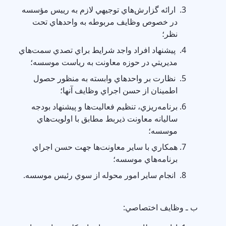
ارائه گزارش‌هاي توجيهي لازم به رييس مؤسسه
در خصوص وظايف مربوطه به واحدهاي تحت
نظر؛
پيشنهاد افراد واجد شرايط براي تصدي سمت‌هاي
مديريتي در حوزه معاونت به رياست موسسه؛
نظارت بر واحدهاي وابسته به منظور حصول
اطمينان از حسن اجراي وظايف آنها؛
برنامه‌ريزي، تنظيم فعاليت‌ها و پيشنهاد بودجه
ساليانه معاونت ذيربط مطابق با اولويت‌هاي
موسسه؛
همكاري با ساير معاونت‌ها جهت حسن اجراي
برنامه‌هاي موسسه؛
انجام ساير امور محوله از سوي رئيس موسسه.
ب ـ وظايف اختصاصي: