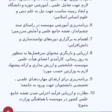
لازم جهت تعامل علمي ـ آموزشي حوزه و دانشگاه
و ايجاد زمينه مناسب جهت نيل به علم ديني و
علوم انساني اسلامي؛
برنامه‌ريزي آموزشي موسسه در راستاي سند
چشم‌انداز، نقشه جامع علمي و آمايش سرزمين؛
اهتمام به برگزاري دوره‌هاي توانمندسازي و
دانش‌افزايي؛
ارزيابي و بازنگري محتواي سرفصل‌ها به منظور
به روز رساني، كارآمدي اعضاي هيأت علمي
موسسه، غنابخشي و ارزش مداري و ارائه پيشنهاد
لازم به وزارتين حسب مورد؛
برنامه‌ريزي براي ارتقـاي مهارت‌هـاي علمـي ـ
تخصصـي دانشجويان جهت ورود به‌ جامعه؛
نظارت و ارزيابي فرآيند اجرايي شدن نقشه جامع
علمي كشور در موسسه با هماهنگي وزارت
متبوع؛