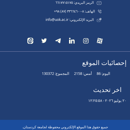
الرمز البريدي: ٦٦١٧٧١٥١٧٥
الهاتف: ٨-٣٣٦٦٤٦٠٠ (٨٧) ٩٨+
البريد الإلكتروني: info@uok.ac.ir
إحصائيات الموقع
اليوم:
86
أمس:
2158
المجموع:
130372
اخر تحديث
٢٠ يوليو ٢٠٢٦ - ١٢:٢٥:٥٨
جميع حقوق هذا الموقع الإلكتروني محفوظة لجامعة كردستان.