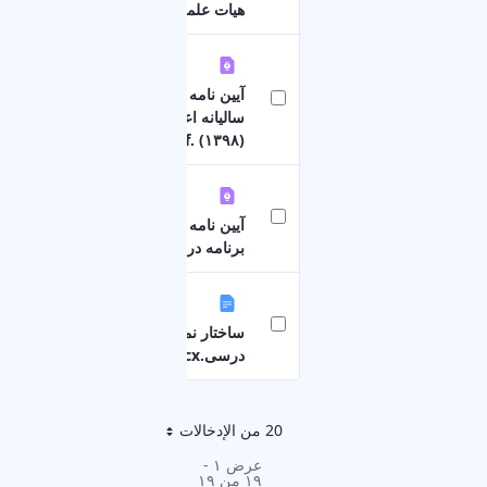
هيات علمی 1403.pdf
آيين نامه ترفيع استحقاقی
٦٩١ كيلوبايت
ساليانه اعضای هيأت علمی
(۱۳۹۸) .pdf
٨٫٢ ميجابايت
آیین نامه تدوین و بازنگری
برنامه درسی.pdf
٨٩٨ كيلوبايت
ساختار نمونه برنامه
درسی.docx
20 من الإدخالات
لكل صفحة
عرض ١ -
١٩ من ١٩