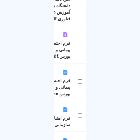
٤٣٨ كيلوبايت
دانشگاه ها و مؤسسات
آموزش عالی، پژوهشی و
فناوری.pdf
فرم احتساب سنوات خدمت
١٥١ كيلوبايت
پیمانی و احتساب پایه
بورس.pdf
فرم احتساب سنوات خدمت
٩٧ كيلوبايت
پیمانی و احتساب پایه
بورس.docx
٨٢ كيلوبايت
فرم امتیاز بندی منازل
سازمانی دانشگاه.doc