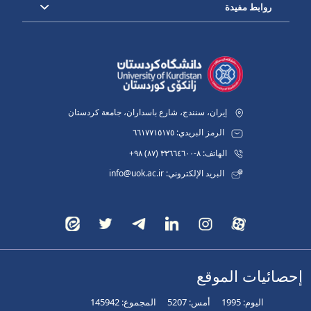
روابط مفيدة
إيران، سنندج، شارع باسداران، جامعة كردستان
الرمز البريدي: ٦٦١٧٧١٥١٧٥
الهاتف: ٨-٣٣٦٦٤٦٠٠ (٨٧) ٩٨+
البريد الإلكتروني: info@uok.ac.ir
إحصائيات الموقع
اليوم:
1995
أمس:
5207
المجموع:
145942