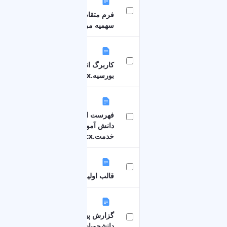
٥٤٩ كيلوبايت
فرم متقاضیان استفاده از
سهمیه مربیان.doc
٢٣ كيلوبايت
کاربرگ انجام تعهدات
بورسیه.docx
فهرست احکام کارگزینی
٢٢ كيلوبايت
دانش آموخته بورسیه-متعهد
خدمت.docx
٢٥ كيلوبايت
قالب اولیه طرح درس.docx
گزارش پیشرفت تحصیلی
١٢٤ كيلوبايت
دانشجویان دکتری بورسیه یا