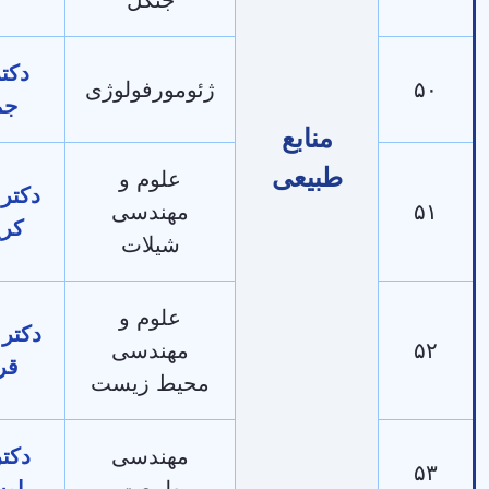
دکتر داود
ژئومورفولوژی
جمینی
منابع
طبیعی
علوم و
دکتر عرفان
مهندسی
کریمیان
شیلات
علوم و
دکتر فرشید
مهندسی
قربانی
محیط زیست
مهندسی
دکتر خالد
طبیعت
اوسطی