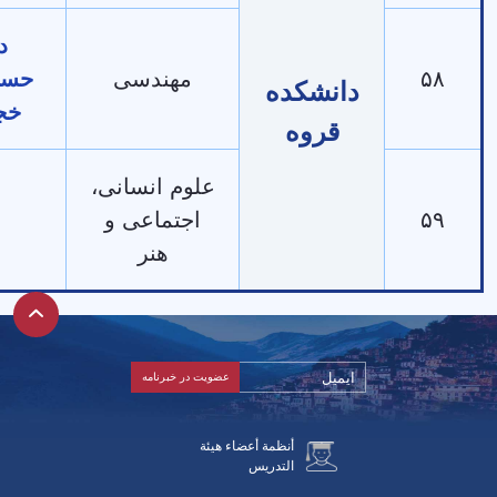
دکتر
مهندسی
حسن‌علی
دانشکده
خجسته
قروه
علوم انسانی،
اجتماعی و
-
هنر
أنظمة أعضاء هيئة
التدريس