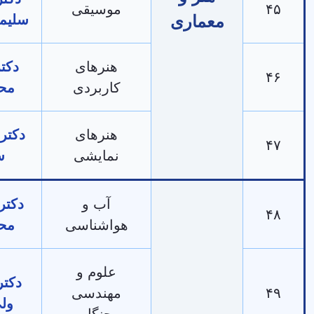
موسیقی
معماری
سلیمانی‌نژاد
هنرهای
دکتر آرام
کاربردی
محمدی
هنرهای
دکتر خسرو
نمایشی
سینا
آب و
دکتر بختیار
هواشناسی
محمدی
علوم و
دکتر احمد
مهندسی
ولی‌پور
جنگل