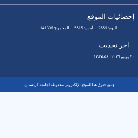
 الموقع
م:
2656
أمس:
5515
المجموع:
141396
ديث
يع حقوق هذا الموقع الإلكتروني محفوظة لجامعة كردستان.