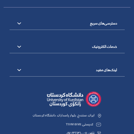
دسترسی‌های سریع
خدمات الکترونیک
لینک‌های مفید
ایران، سنندج، بلوار پاسداران، دانشگاه کردستان
کدپستی: 6617715175
تلفن: 8-33664600-087