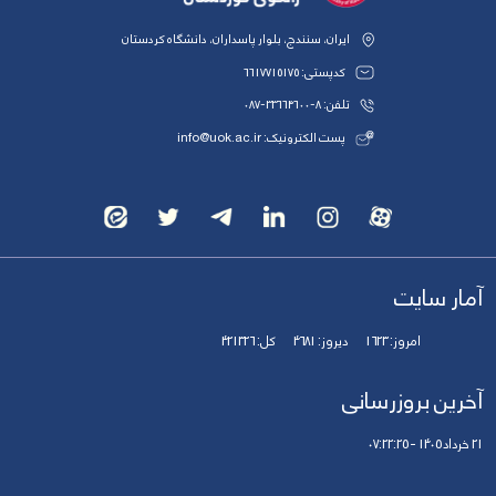
ایران، سنندج، بلوار پاسداران، دانشگاه کردستان
کدپستی: 6617715175
تلفن: 8-33664600-087
پست الکترونیک: info@uok.ac.ir
آمار سایت
امروز:
1623
دیروز:
4681
کل:
421326
آخرین بروزرسانی
21 خرداد 1405 - 07:22:25