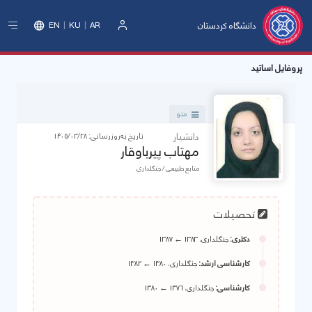
دانشگاه کردستان
EN
KU
AR
ورود
پروفایل اساتید
منو
دانشیار
تاریخ به‌روزرسانی: 1405/03/28
مهتاب پیرباوقار
منابع طبیعی / جنگلداری
تحصیلات
دکتری:
جنگلداری،
1383 ← 1387
کارشناسی ارشد:
جنگلداری،
1380 ← 1382
کارشناسی:
جنگلداری،
1376 ← 1380