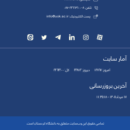
تلفن: 8-33664600-087
پست الکترونیک: info@uok.ac.ir
آمار سایت
امروز:
13767
دیروز:
33813
کل:
3263200
آخرین بروزرسانی
17 مرداد 1405 - 11:45:18
تمامی حقوق این وب‌سایت متعلق به دانشگاه کردستان است.