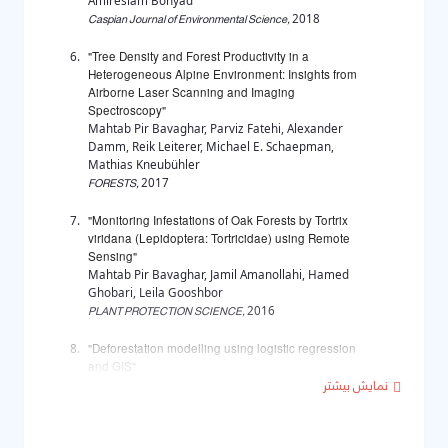
Amireslam Bonyad
Caspian Journal of Environmental Science,
2018
"Tree Density and Forest Productivity in a
Heterogeneous Alpine Environment: Insights from
Airborne Laser Scanning and Imaging
Spectroscopy"
Mahtab Pir Bavaghar, Parviz Fatehi, Alexander
Damm, Reik Leiterer, Michael E. Schaepman,
Mathias Kneubühler
FORESTS,
2017
"Monitoring Infestations of Oak Forests by Tortrix
viridana (Lepidoptera: Tortricidae) using Remote
Sensing"
Mahtab Pir Bavaghar, Jamil Amanollahi, Hamed
Ghobari, Leila Gooshbor
PLANT PROTECTION SCIENCE,
2016
"Deforestation modelling using logistic regression
and GIS"
Mahtab Pir Bavaghar
Journal of Forest Science,
2015
"Estimation above ground biomass by using a