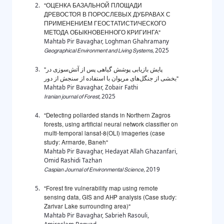
"ОЦЕНКА БАЗАЛЬНОЙ ПЛОЩАДИ
ДРЕВОСТОЯ В ПОРОСЛЕВЫХ ДУБРАВАХ С
ПРИМЕНЕНИЕМ ГЕОСТАТИСТИЧЕСКОГО
МЕТОДА ОБЫКНОВЕННОГО КРИГИНГА"
Mahtab Pir Bavaghar, Loghman Ghahramany
Geographical Environment and Living Systems,
2025
"پایش بازیابی پوشش گیاهی پس از آتش‌سوزی در
بخشی از جنگل‌های مریوان با استفاده از سنجش از دور"
Mahtab Pir Bavaghar, Zobair Fathi
Iranian journal of Forest,
2025
"Detecting pollarded stands in Northern Zagros
forests, using artificial neural network classifier on
multi-temporal lansat-8(OLI) imageries (case
study: Armarde, Baneh"
Mahtab Pir Bavaghar, Hedayat Allah Ghazanfari,
Omid Rashidi Tazhan
Caspian Journal of Environmental Science,
2019
"Forest fire vulnerability map using remote
sensing data, GIS and AHP analysis (Case study:
Zarivar Lake surrounding area)"
Mahtab Pir Bavaghar, Sabrieh Rasouli,