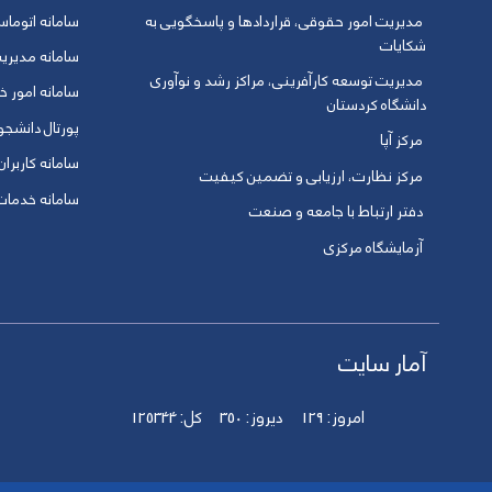
مدیریت امور حقوقی، قراردادها و پاسخگویی به
سامانه اتوماس
شکایات
سامانه مدیری
مدیریت توسعه کارآفرینی، مراکز رشد و نوآوری
سامانه امور خو
دانشگاه کردستان
پورتال دانشج
مرکز آپا
سامانه کاربران
مرکز نظارت، ارزیابی و تضمین کیفیت
سامانه خدمات 
دفتر ارتباط با جامعه و صنعت
آزمایشگاه مرکزی
آمار سایت
امروز:
129
دیروز:
350
کل:
125344