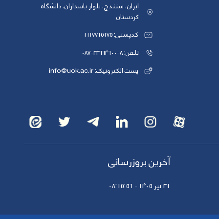
ایران، سنندج، بلوار پاسداران، دانشگاه
کردستان
کدپستی: 6617715175
تلفن: 8-33664600-087
پست الکترونیک: info@uok.ac.ir
آخرین بروزرسانی
31 تیر 1405 - 08:15:56