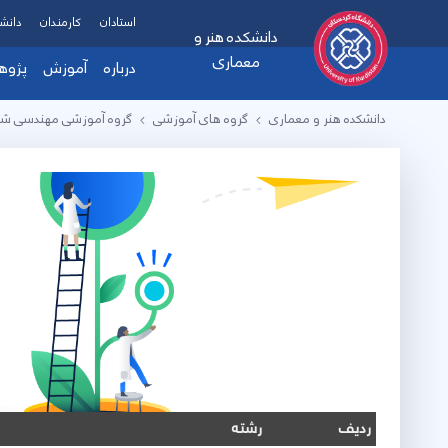
استادان
کارمندان
دانش
دانشکده هنر و
معماری
درباره
آموزش
پژو
دانشکده هنر و معماری
گروه های آموزشی
گروه آموزشی مهندسی ش
درباره‌ما
فایل های 
چشم انداز و مامور
هیات رئیسه
گزارش عملکرد
آمار
تفاهم نامه ها
تماس با ما
ردیف
رشته