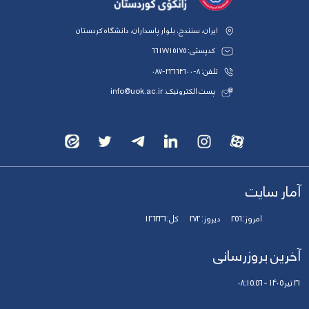
ایران، سنندج، بلوار پاسداران، دانشگاه کردستان
کدپستی: 6617715175
تلفن: 8-33664600-087
پست الکترونیک: info@uok.ac.ir
آمار سایت
امروز:
356
دیروز:
372
کل:
126336
آخرین بروزرسانی
31 تیر 1405 - 08:15:56