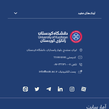
لینک‌های مفید
ایران، سنندج، بلوار پاسداران، دانشگاه کردستان
کدپستی: 6617715175
تلفن: 8-33664600-087
پست الکترونیک: info@uok.ac.ir
آمار سایت