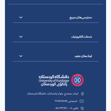
دسترسی‌های سریع
خدمات الکترونیک
لینک‌های مفید
ایران، سنندج، بلوار پاسداران، دانشگاه کردستان
کدپستی: 6617715175
تلفن: 8-33664600-087