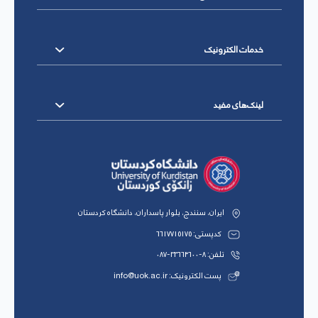
خدمات الکترونیک
لینک‌های مفید
ایران، سنندج، بلوار پاسداران، دانشگاه کردستان
کدپستی: 6617715175
تلفن: 8-33664600-087
پست الکترونیک: info@uok.ac.ir