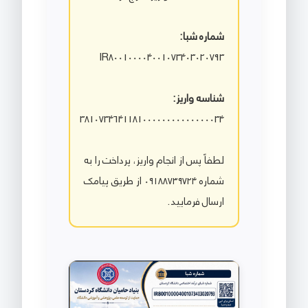
شماره شبا:
IR800100004001073403020793
شناسه واریز:
381073464118100000000000000034
لطفاً پس از انجام واریز، پرداخت را به
شماره ۰۹۱۸۸۷۳۹۷۲۴ از طریق پیامک
ارسال فرمایید.