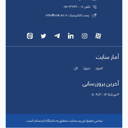
تلفن: 8-33664600-087
پست الکترونیک: info@uok.ac.ir
آمار سایت
امروز:
دیروز:
کل:
آخرین بروزرسانی
4 مرداد 1405 - 07:09:13
تمامی حقوق این وب‌سایت متعلق به دانشگاه کردستان است.