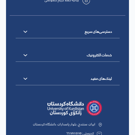
بیانیه حفظ حریم خصوصی
دسترسی‌های سریع
خدمات الکترونیک
لینک‌های مفید
ایران، سنندج، بلوار پاسداران، دانشگاه کردستان
کدپستی: 6617715175