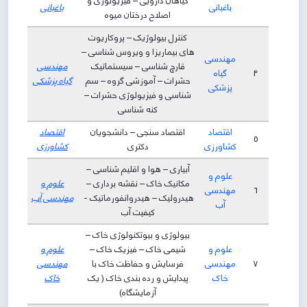
گیاهان دارویی – فیزیولوژی و
باغبانی
باغبانی
اصلاح درختان میوه
کنترل بیولوژیک – پروکاریوت
های بیماریزا و ویروس شناسی –
مهندسی
قارچ شناسی – سیستماتیک
مهندسی
4
گیاه
حشرات – آموزشی گروه – سم
گیاه پزشکی
پزشکی
شناسی و فیزیولوژی حشرات –
کنه شناسی
اقتصاد
اقتصاد سنجی – دانشجویان
اقتصاد
5
کشاورزی
دکتری
کشاورزی
آبیاری – هوا و اقلیم شناسی –
علوم و
مکانیک خاک – نقشه برداری –
علوم و
6
مهندسی
هیدرولیک – هیدروانفورماتیک -
مهندسی آب
آب
کیفیت آب
بیولوژی و بیوتکنولوژی خاک –
علوم و
شیمی خاک – فیزیک خاک –
علوم و
7
مهندسی
فرسایش و حفاظت خاک با
مهندسی
خاک
پیدایش و رده بندی خاک ( یک
خاک
آزمایشگاه)