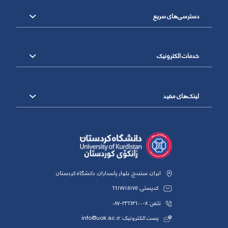
دسترسی‌های سریع
خدمات الکترونیک
لینک‌های مفید
ایران، سنندج، بلوار پاسداران، دانشگاه کردستان
کدپستی: 6617715175
تلفن: 8-33664600-087
پست الکترونیک: info@uok.ac.ir