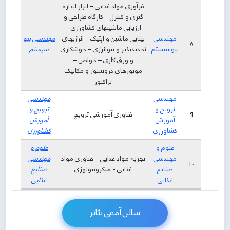
فرآوری مواد غذایی – ابزار اندازه
گیری و کنترل – کارگاه طراحی و
ارزیابی ماشینهای کشاورزی –
مهندسی
بینایی ماشین و اپتیک – انرژیهای
مهندسی بیو
8
بیوسیستم
تجدیدپذیر و بیوانرژی – جوشکاری
سیستم
و ورق کاری – خواص –
موتورهای درونسوز و مکانیک
تراکتور
مهندسی
مهندسی
ترویج و
ترویج و
9
فناوری آموزشی ترویج
آموزش
آموزش
کشاورزی
کشاورزی
علوم و
علوم و
مهندسی
تجزیه مواد غذایی – فناوری مواد
مهندسی
10
صنایع
غذایی - میکروبیولوژی
صنایع
غذایی
غذایی
سالن آمفی تئاتر