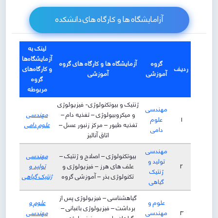
آزامایشگاه ها و کارگاه های دانشکده
لینک به
آزمایشگاه‌ها
گروه
آزمایشگاه ها و کارگاه های گروه
ردیف
و کارگاه‌های
آموزشی
آموزشی
گروه
مربوطه
ژنتیک و بیوتکنولوژی- فیزیولوژی
مهندسی
و میکروبیولوژی – تغذیه دام –
مهندسی
1
علوم
تغذیه طیور – مرکز زنبور عسل –
علوم دامی
دامی
اتاق آنالیز
مهندسی
بیوتکنولوژی – اصلاح و ژنتیک –
مهندسی
تولید و
2
علف های هرز – فیزیولوژی و
تولید و
ژنتیک
تکنولوژی بذر – آموزشی گروه
ژنتیک گیاهی
گیاهی
گیاهشناسی – فیزیولوژی پس از
علوم و
علوم و
برداشت – فیزیولوژی باغبانی –
3
مهندسی
مهندسی