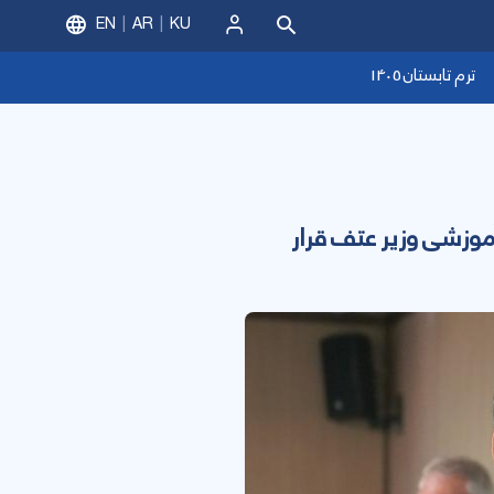
EN
AR
KU
ورود
ترم تابستان 1405
سته
موزشی وزیر عتف قرار