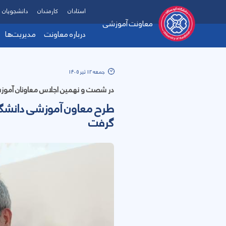
استادان
کارمندان
دانشجویان
معاونت آموزشی
درباره معاونت
مدیریت‌ها
معرفی معاون
مدیریت
جمعه 12 تیر 1405
شرح وظایف معاون آموز
مدیریت
در شصت و نهمین اجلاس معاونان آموزش
معاونین پیشین دانشگاه
مرکز آم
طرح معاون آموزشی دانشگاه 
ارتباط با ما
مدیریت
گرفت
نظام‌نامه اخلاق آموزش
گروه ا
اهداف و چشم‌انداز‌ها
نمودار سازمانی
گروه‌های آموزشی