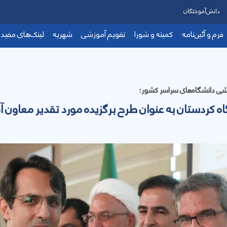
دانش‌آموختگان
فرم‌ و آئین‌نامه‌
کمیته و شورا
تقویم آموزشی
شهریه
لینک‌‌های مفید
 خدمات آموزشی
دانشجویان
شورای آموزشی
دکتری تخصصی (PhD)
شی
 تحصیلات تکمیلی
اعضای هیئت علمی
کارشناسی ارشد ناپیو
اعضای شورای آموزشی
ی دانشگاه‌های سراسر کشور؛
مدرس مدعو
وزش‌های نوین و آزاد
کارشناسی پیوسته
مصوبات شورای آموزشی
کردستان به عنوان طرح برگزیده مورد تقدیر معاون آ
 برنامه‌ریزی و توسعه آموزشی
کمیته ترفیعات
ستعدادهای درخشان
اعضای کمیته ترفیعات
ترفیع استحقاقی سالیانه اعضای هیئت علمی
دستورالعمل نحوه اعطای پایه تشویقی