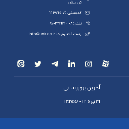
کردستان
کدپستی: 6617715175
تلفن: 8-33664600-087
پست الکترونیک: info@uok.ac.ir
آخرین بروزرسانی
29 تیر 1405 - 12:25:58