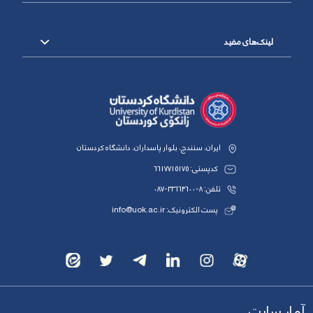
لینک‌های مفید
ایران، سنندج، بلوار پاسداران، دانشگاه کردستان
کدپستی: 6617715175
تلفن: 8-33664600-087
پست الکترونیک: info@uok.ac.ir
آمار سایت