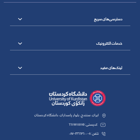
دسترسی‌های سریع
خدمات الکترونیک
لینک‌های مفید
ایران، سنندج، بلوار پاسداران، دانشگاه کردستان
کدپستی: 6617715175
تلفن: 8-33664600-087