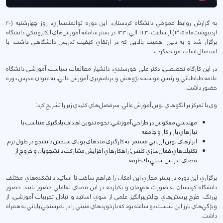
به گزارش روابط عمومي دانشگاه كردستان، اين دوره توانمندسازي، روز چهارشنبه (۳۰
ارديبهشت‌ماه ۱۴۰۵) از ساعت ۱۱:۳۰ الي ۱۳:۳۰ در بستر سامانه آموزش‌هاي الكترونيكي دانشگاه
برگزار شد و به دليل اهميت بالايي كه در ارتقاي كيفيت تدريس دانشگاهي داشت، با
استقبال اساتيد مواجه گرديد.
در اين كارگاه تخصصي، دكتر علي خورسندي، دانشيار مطالعات سياست آموزشي دانشگاه
علامه طباطبائي و رئيس موسسه پژوهش و برنامه‌ريزي آموزش عالي، به عنوان مدرس دوره
حضور داشت.
وی با تمركز بر الگوهاي نوين آموزش عالي، سرفصل‌هاي كليدي زير را تشريح كرد:
مهندسي معكوس در طراحي آموزشي: نحوه تدوين اهداف يادگيري متناسب با
نيازهاي بازار كار و جامعه
ابزارهاي نوين ارزيابي مستمر: به كارگيري متدهاي پوياي سنجش دانشجو در طول ترم
تكنيك‌هاي فعال‌سازي كلاس: راهكارهاي افزايش مشاركت دانشجويان و خروج از
فضاي تدريس سنتيِ يك‌طرفه
برگزاري اين دوره در بستر مجازي اين امكان را فراهم ساخت تا اساتيد دانشكده‌هاي مختلف
دانشگاه كردستان به صورت هم‌زمان و يكپارچه در اين فضاي تعاملي حضور يابند. حضور
پررنگ، طرح پرسش‌هاي چالش‌برانگيز علمي از سوي اساتيد و تبادل تجربيات آموزشي، از
ويژگي‌هاي بارز اين نشست دو ساعته بود كه بازخوردهاي مثبتي را در نظرسنجي پاياني به همراه
داشت.