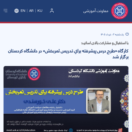
معاونت آموزشی
EN
AR
KU
ورود
یک‌شنبه 03 خرداد 1405
با استقبال و مشارکت بالای اساتيد؛
كارگاه «طرح درس پيشرفته براي تدريس ثمربخش» در دانشگاه كردستان
برگزار شد