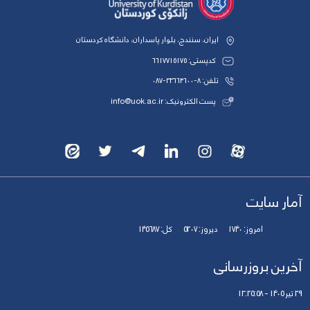
ایران، سنندج، بلوار پاسداران، دانشگاه کردستان
کدپستی: 6617715175
تلفن: 8-33664600-087
پست الکترونیک: info@uok.ac.ir
آمار سایت
امروز:
1740
دیروز:
5207
کل:
145687
آخرین بروزرسانی
29 تیر 1405 - 12:25:58