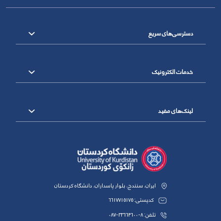
دسترسی‌های سریع
خدمات الکترونیک
لینک‌های مفید
ایران، سنندج، بلوار پاسداران، دانشگاه کردستان
کدپستی: 6617715175
تلفن: 8-33664600-087