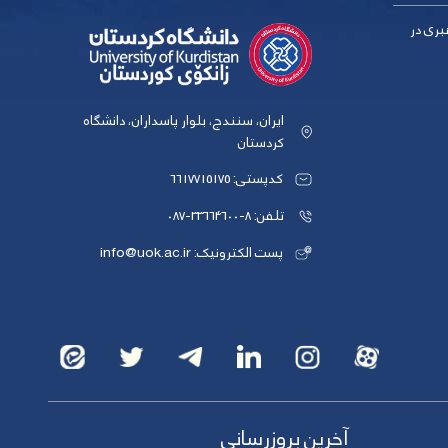
بری در
ایران، سنندج، بلوار پاسداران، دانشگاه
کردستان
کدپستی: 6617715175
تلفن: 8-33664600-087
پست الکترونیک: info@uok.ac.ir
آخرین بروزرسانی