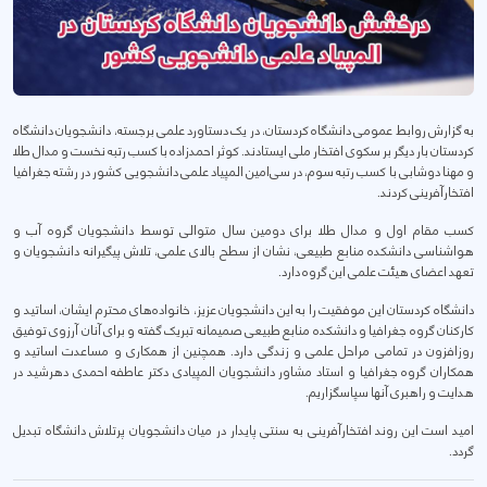
به گزارش روابط عمومی دانشگاه کردستان، در یک دستاورد علمی برجسته، دانشجویان دانشگاه
کردستان بار دیگر بر سکوی افتخار ملی ایستادند. کوثر احمدزاده با کسب رتبه نخست و مدال طلا
و مهنا دوشابی با کسب رتبه سوم، در سی‌امین المپیاد علمی دانشجویی کشور در رشته جغرافیا
افتخارآفرینی کردند.
کسب مقام اول و مدال طلا برای دومین سال متوالی توسط دانشجویان گروه آب و
هواشناسی دانشکده منابع طبیعی، نشان از سطح بالای علمی، تلاش پیگیرانه دانشجویان و
تعهد اعضای هیئت علمی این گروه دارد.
دانشگاه کردستان این موفقیت را به این دانشجویان عزیز، خانواده‌های محترم ایشان، اساتید و
کارکنان گروه جغرافیا و دانشکده منابع طبیعی صمیمانه تبریک گفته و برای آنان آرزوی توفیق
روزافزون در تمامی مراحل علمی و زندگی دارد. همچنین از همکاری و مساعدت اساتید و
همکاران گروه جغرافیا و استاد مشاور دانشجویان المپیادی دکتر عاطفه احمدی دهرشید در
هدایت و راهبری آنها سپاسگزاریم.
امید است این روند افتخارآفرینی به سنتی پایدار در میان دانشجویان پرتلاش دانشگاه تبدیل
گردد.