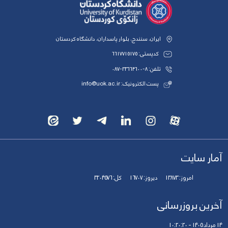
ایران، سنندج، بلوار پاسداران، دانشگاه کردستان
کدپستی: 6617715175
تلفن: 8-33664600-087
پست الکترونیک: info@uok.ac.ir
آمار سایت
امروز:
13873
دیروز:
16707
کل:
3204576
آخرین بروزرسانی
14 مرداد 1405 - 10:20:20