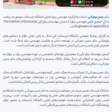
دکتر
حسن بیورانی
، استاد تمام گروه مهندسی برق کنترل دانشگاه کردستان، موفق به دریافت
مدال «ترویج علمی مهندسی برق» از انجمن مهندسان برق ژاپن The Institute of Electrical
Engineers of Japan(IEEJ) شد.
به گزارش روابط عمومی دانشگاه کردستان؛ این مدال به پاس نقش مؤثر و دستاوردهای
پژوهشی دکتر
حسن بیورانی
در توسعه دانش و فناوری مهندسی برق اعطا شده است.
همچنین لوح تقدیر رسمی این انجمن به همراه مدال مذکور به وی اهدا شده است.
انجمن مهندسان برق ژاپن از معتبرترین نهادهای تخصصی در حوزه مهندسی برق در جهان به
شمار می‌رود و اعطای این مدال بیانگر جایگاه برجسته و اثرگذاری پژوهش‌های دکتر
حسن
بیورانی
در سطح بین‌المللی است.
دکتر
حسن بیورانی
از اعضای برجسته هیئت علمی گروه مهندسی برق کنترل دانشگاه کردستان
است که فعالیت‌های آموزشی و پژوهشی وی در حوزه‌های مهندسی برق و کنترل
سیستم‌های قدرت، بازتاب گسترده‌ای در مجامع تخصصی داخلی و بین‌المللی داشته است.
دانشگاه کردستان ضمن تبریک این موفقیت ارزشمند به دکتر
حسن بیورانی
، خانواده دانشگاه و
جامعه مهندسی کشور، تداوم دستاوردهای علمی و پژوهشی وی را آرزومند است. بی‌تردید
کسب چنین افتخاراتی، نشان‌دهنده ظرفیت‌های علمی دانشگاه کردستان و حضور مؤثر
پژوهشگران این دانشگاه در عرصه‌های معتبر بین‌المللی است.