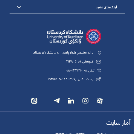
لینک‌های مفید
ایران، سنندج، بلوار پاسداران، دانشگاه کردستان
کدپستی: 6617715175
تلفن: 8-33664600-087
پست الکترونیک: info@uok.ac.ir
آمار سایت