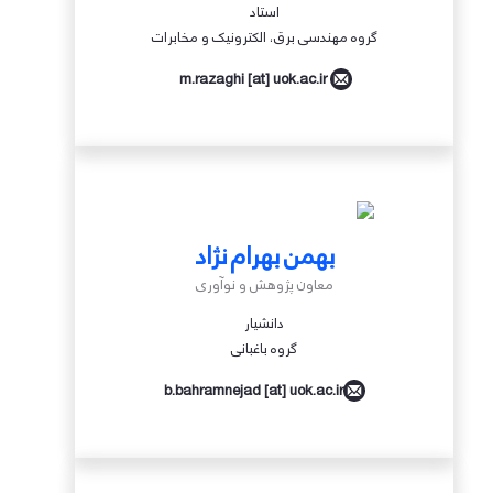
استاد
گروه مهندسی برق، الکترونیک و مخابرات
m.razaghi [at] uok.ac.ir
بهمن بهرام نژاد
معاون پژوهش و نوآوری
دانشیار
گروه باغبانی
b.bahramnejad [at] uok.ac.ir