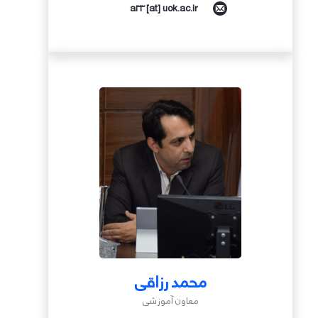
a33 [at] uok.ac.ir
محمد رزاقی
معاون آموزشی