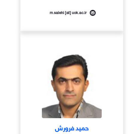
m.salehi [at] uok.ac.ir
حمید فرورش