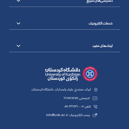
دسترسی‌های سریع
خدمات الکترونیک
لینک‌های مفید
ایران، سنندج، بلوار پاسداران، دانشگاه کردستان
کدپستی: 6617715175
تلفن: 8-33664600-087
پست الکترونیک: info@uok.ac.ir