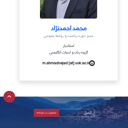
محمد احمدنژاد
مدیر حوزه ریاست و روابط عمومی
استادیار
گروه زبان و ادبیات انگلیسی
m.ahmadnejad [at] uok.ac.ir