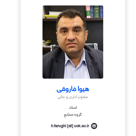
هیوا فاروقی
معاون اداری و مالی
استاد
گروه صنایع
h.farughi [at] uok.ac.ir