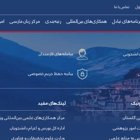
ول
تماس با ما
رنامه‌های تبادل
همکاری‌های بین‌المللی
رتبه‌بندی
مرکز زبان فارسی
امو
اساتید
عملکرد دانشگاه
شوراهای امور بین‌الملل
برنامه‌های حمایتی بین‌المللی
مرجع ملی همکاری با کر دستان عراق
کارمندان
آیین‌نامه‌ها
فعالیت‌های بین‌المللی
همکاری با متخصصان ایرانی خار
دانشجویی
سامانه‌های کارمندان
شهر سنندج
ارسال مدارک
هزینه زندگی
بیانیه حفظ حریم خصوصی
ونیک
لینک‌های مفید
ی گلستان
مرکز همکاری‏‌های علمی بین‌المللی و
ت امور پژوهشی
اداره کل بورس و اعزام دانشجویان
ی به منابع علمی
وزارت علوم تحقیقات و فناوری