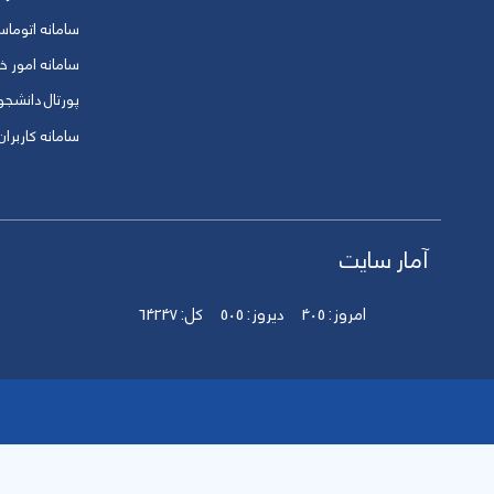
سامانه اتوماس
سامانه امور خو
پورتال دانشج
سامانه کاربران
آمار سایت
امروز:
405
دیروز:
505
کل:
64247