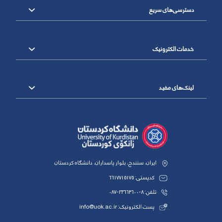
دسترسی‌های سریع
خدمات الکترونیک
لینک‌های مفید
ایران، سنندج، بلوار پاسداران، دانشگاه کردستان
کدپستی: 6617715175
تلفن: 8-33664600-087
پست الکترونیک: info@uok.ac.ir