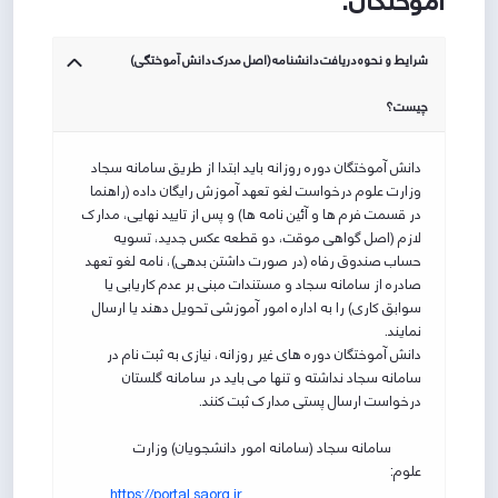
آموختگان:
-
عدم رعایت پیشنیاز
: به این معنی است که درس پیشنیاز
را نگذرانده اید (یا نمره ی درس پیشنیاز ثبت نگردیده
است).
شرایط و نحوه دریافت دانشنامه (اصل مدرک دانش آموختگی)
-
عدم رعایت همنیاز
: به این معنی است که ابتدا درس
همنیاز باید اخذ شود سپس درس اصلی.
چیست؟
-
حداقل واحد رعایت رعایت نشده است
: دانشجوی
کارشناسی در هر ترم مجاز است حداقل 12 واحد و حداکثر 20
دانش آموختگان دوره روزانه باید ابتدا از طریق سامانه سجاد
واحد اخذ نماید. اگر مجموع واحدهای انتخابی دانشجو در
وزارت علوم درخواست لغو تعهد آموزش رایگان داده (راهنما
انتخاب واحد کمتر از 12 واحد باشد و گزینه "اعمال
در قسمت فرم ها و آئین نامه ها) و پس از تایید نهایی، مدارک
تغییرات" را انتخاب کند با این خطا مواجه می شود. پس
لازم (اصل گواهی موقت، دو قطعه عکس جدید، تسویه
واحدهای انتخابی خود را به حداقل واحد رسانیده سپس آنها
حساب صندوق رفاه (در صورت داشتن بدهی)، نامه لغو تعهد
را نهایی کنید.
صادره از سامانه سجاد و مستندات مبنی بر عدم کاریابی یا
-
عدم رعایت سقف واحد
: هر دانشجوی کارشناسی در
سوابق کاری) را به اداره امور آموزشی تحویل دهند یا ارسال
هرترم در حالت عادی، مجاز است حداکثر 20 واحد اخذ نماید.
نمایند.
اگر در ترم گذشته دارای معدل بالاتر از 17 باشد، می تواند
دانش آموختگان دوره های غیر روزانه، نیازی به ثبت نام در
حداکثر تا سقف 24 واحد، انتخاب واحد نماید. اگر واحدهای
سامانه سجاد نداشته و تنها می باید در سامانه گلستان
انتخابی دانشجو بیشتر از این مقدار باشد با این خطا مواجه
درخواست ارسال پستی مدارک ثبت کنند.
می شود.
سامانه سجاد (سامانه امور دانشجویان) وزارت
- مجاز نبودن نظام به اخذ درس
: در هر ترم مدیر گروه می
علوم:
تواند برای هرکدام از دروس ارائه شده، شرایطی برای اخذ آن
https://portal.saorg.ir