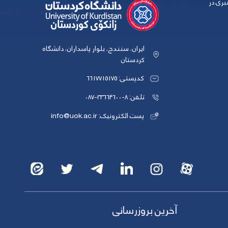
بری در
ایران، سنندج، بلوار پاسداران، دانشگاه
کردستان
کدپستی: 6617715175
تلفن: 8-33664600-087
پست الکترونیک: info@uok.ac.ir
آخرین بروزرسانی