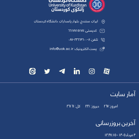
ایران، سنندج، بلوار پاسداران، دانشگاه کردستان
کدپستی: 6617715175
تلفن: 8-33664600-087
پست الکترونیک: info@uok.ac.ir
آمار سایت
امروز:
267
دیروز:
231
کل:
36161
آخرین بروزرسانی
4 مرداد 1405 - 13:48:15