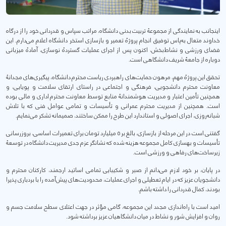
اینجانب به نمایندگی از مجموعهٔ تربیت بدنی دانشگاه، مراتب سپاس و قدردانی خود را از درگاه
خداوند متعال به‌پاس توفیق انجام پروژهٔ تعمیر و بازسازی استخر دانشگاه اعلام می‌دارم. این
فضای ورزشی و نشاط‌بخش، اکنون پس از اجرای عملیات گستردهٔ نوسازی، آمادهٔ میزبانی
دوباره از جامعهٔ شریف دانشگاهی است.
تحقق این پروژهٔ مهم، مرهون حمایت‌های راهبردی ریاست محترم دانشگاه، پیگیری‌های مجدانهٔ
معاونت محترم دانشجویی، فرهنگی و اجتماعی در راستای ارتقای سلامت و پویایی، و
همچنین تأمین اعتبار و مدیریت هوشمندانهٔ منابع توسط معاونت محترم اداری و مالی بوده
است. همچنین از مدیریت محترم عمرانی و تأسیسات و تمامی عوامل فنی که با تلاش
شبانه‌روزی، اجرای اصولی و استاندارد این طرح را ممکن ساختند، صمیمانه تشکر می‌نمایم.
گفتنی است در این مرحله از بازسازی، بالغ بر ۵ میلیارد تومان برای تعمیرات اساسی، بروزرسانی
تأسیسات و بهسازی کامل مجموعه هزینه شده که نشانگر عزم جدی مدیریت دانشگاه در توسعهٔ
زیرساخت‌های رفاهی و ورزشی است.
در پایان، بر خود لازم می‌دانم از صبر و شکیبایی تمامی اساتید ارجمند، کارکنان محترم و
دانشجویان عزیز که در ایام تعطیلی و اجرای عملیات، محدودیت‌های پیش‌آمده را با بردباری پذیرا
بودند، کمال قدردانی را داشته باشم.
امید است با راه‌اندازی مجدد این مجموعه، گامی مؤثر در جهت اعتلای سطح سلامت جسم و
روان و افزایش شور و نشاط در میان دانشگاهیان عزیز برداشته شود.