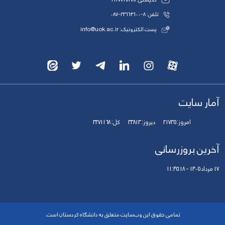
تلفن: 8-33664600-087
پست الکترونیک: info@uok.ac.ir
آمار سایت
امروز:
21735
دیروز:
33813
کل:
3271168
آخرین بروزرسانی
17 مرداد 1405 - 11:45:18
تمامی حقوق این وب‌سایت متعلق به دانشگاه کردستان است.