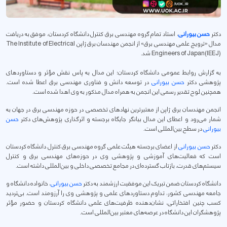
دکتر
حسن بیورانی
، استاد تمام گروه مهندسی برق کنترل دانشگاه کردستان، موفق به دریافت
مدال «ترویج علمی مهندسی برق» از انجمن مهندسان برق ژاپن The Institute of Electrical
Engineers of Japan(IEEJ) شد.
به گزارش روابط عمومی دانشگاه کردستان؛ این مدال به پاس نقش مؤثر و دستاوردهای
پژوهشی دکتر
حسن بیورانی
در توسعه دانش و فناوری مهندسی برق اعطا شده است.
همچنین لوح تقدیر رسمی این انجمن به همراه مدال مذکور به وی اهدا شده است.
انجمن مهندسان برق ژاپن از معتبرترین نهادهای تخصصی در حوزه مهندسی برق در جهان به
شمار می‌رود و اعطای این مدال بیانگر جایگاه برجسته و اثرگذاری پژوهش‌های دکتر
حسن
بیورانی
در سطح بین‌المللی است.
دکتر
حسن بیورانی
از اعضای برجسته هیئت علمی گروه مهندسی برق کنترل دانشگاه کردستان
است که فعالیت‌های آموزشی و پژوهشی وی در حوزه‌های مهندسی برق و کنترل
سیستم‌های قدرت، بازتاب گسترده‌ای در مجامع تخصصی داخلی و بین‌المللی داشته است.
دانشگاه کردستان ضمن تبریک این موفقیت ارزشمند به دکتر
حسن بیورانی
، خانواده دانشگاه و
جامعه مهندسی کشور، تداوم دستاوردهای علمی و پژوهشی وی را آرزومند است. بی‌تردید
کسب چنین افتخاراتی، نشان‌دهنده ظرفیت‌های علمی دانشگاه کردستان و حضور مؤثر
پژوهشگران این دانشگاه در عرصه‌های معتبر بین‌المللی است.