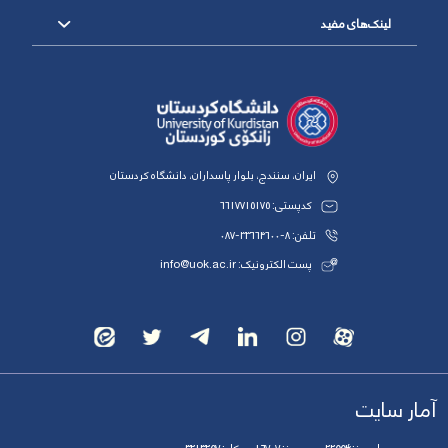
لینک‌های مفید
ایران، سنندج، بلوار پاسداران، دانشگاه کردستان
کدپستی: 6617715175
تلفن: 8-33664600-087
پست الکترونیک: info@uok.ac.ir
آمار سایت