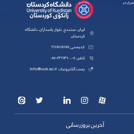
بری در
ایران، سنندج، بلوار پاسداران، دانشگاه
کردستان
کدپستی: 6617715175
تلفن: 8-33664600-087
پست الکترونیک: info@uok.ac.ir
آخرین بروزرسانی