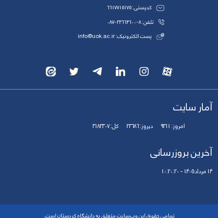
کدپستی: 6617715175
تلفن: 8-33664600-087
پست الکترونیک: info@uok.ac.ir
آمار سایت
امروز:
9311
دیروز:
23686
کل:
3183307
آخرین بروزرسانی
14 مرداد 1405 - 10:20:20
تمامی حقوق این وب‌سایت متعلق به دانشگاه کردستان است.