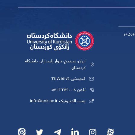
بری در
ایران، سنندج، بلوار پاسداران، دانشگاه
کردستان
کدپستی: 6617715175
تلفن: 8-33664600-087
پست الکترونیک: info@uok.ac.ir