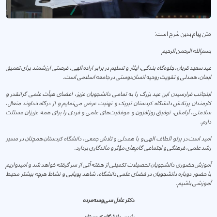
متن پیام بدین شرح است:
بسم‌الله الرحمن الرحیم
عید سعید قربان، جلوه‌گاه بندگی، ایثار و تسلیم در برابر اراده الهی، فرصتی ارزشمند برای تعمیق
ایمان، همدلی و تقویت روحیه انسان‌دوستی در جامعه اسلامی است.
اینجانب فرارسیدن این عید بزرگ را به تمامی دانشجویان عزیز، اعضای هیأت علمی گرانقدر و
کارمندان پرتلاش دانشگاه کردستان تبریک و تهنیت عرض می‌نمایم و از درگاه خداوند متعال،
سلامتی، آرامش، توفیق روزافزون و موفقیت‌های علمی و فردی را برای همه عزیزان مسئلت
دارم.
امید است در پرتو الطاف الهی و با همدلی و تلاش جمعی، دانشگاه کردستان همچنان در مسیر
رشد علمی، فرهنگی و اجتماعی گام‌های مؤثر و ماندگاری بردارد.
آموزش حضوری دانشجویان تحصیلات تکمیلی از هفته آتی از سر گرفته خواهد شد و امیدواریم
با حضور دوباره دانشجویان در فضای علمی دانشگاه، شاهد پویایی و نشاط هرچه بیشتر محیط
آموزشی باشیم.
دکتر عادل سی‌وسه‌مرده