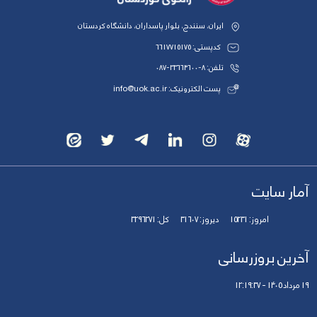
ایران، سنندج، بلوار پاسداران، دانشگاه کردستان
کدپستی: 6617715175
تلفن: 8-33664600-087
پست الکترونیک: info@uok.ac.ir
آمار سایت
امروز:
15231
دیروز:
31607
کل:
3296271
آخرین بروزرسانی
19 مرداد 1405 - 12:19:37