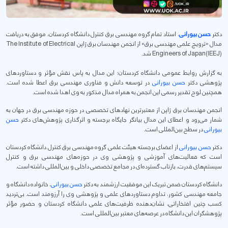
دکتر
حسن بیورانی
، استاد تمام گروه مهندسی برق کنترل دانشگاه کردستان، موفق به دریافت
مدال «ترویج علمی مهندسی برق» از انجمن مهندسان برق ژاپن The Institute of Electrical
Engineers of Japan(IEEJ) شد.
به گزارش روابط عمومی دانشگاه کردستان؛ این مدال به پاس نقش مؤثر و دستاوردهای
پژوهشی دکتر
حسن بیورانی
در توسعه دانش و فناوری مهندسی برق اعطا شده است.
همچنین لوح تقدیر رسمی این انجمن به همراه مدال مذکور به وی اهدا شده است.
انجمن مهندسان برق ژاپن از معتبرترین نهادهای تخصصی در حوزه مهندسی برق در جهان به
شمار می‌رود و اعطای این مدال بیانگر جایگاه برجسته و اثرگذاری پژوهش‌های دکتر
حسن
بیورانی
در سطح بین‌المللی است.
دکتر
حسن بیورانی
از اعضای برجسته هیئت علمی گروه مهندسی برق کنترل دانشگاه کردستان
است که فعالیت‌های آموزشی و پژوهشی وی در حوزه‌های مهندسی برق و کنترل
سیستم‌های قدرت، بازتاب گسترده‌ای در مجامع تخصصی داخلی و بین‌المللی داشته است.
دانشگاه کردستان ضمن تبریک این موفقیت ارزشمند به دکتر
حسن بیورانی
، خانواده دانشگاه و
جامعه مهندسی کشور، تداوم دستاوردهای علمی و پژوهشی وی را آرزومند است. بی‌تردید
کسب چنین افتخاراتی، نشان‌دهنده ظرفیت‌های علمی دانشگاه کردستان و حضور مؤثر
پژوهشگران این دانشگاه در عرصه‌های معتبر بین‌المللی است.