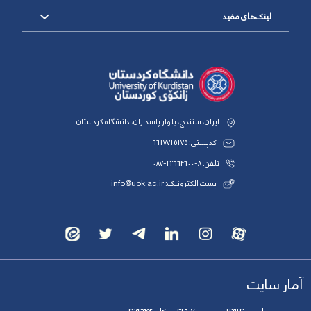
لینک‌های مفید
ایران، سنندج، بلوار پاسداران، دانشگاه کردستان
کدپستی: 6617715175
تلفن: 8-33664600-087
پست الکترونیک: info@uok.ac.ir
آمار سایت