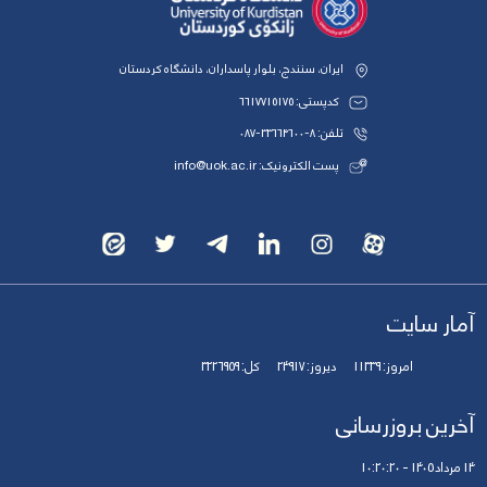
ایران، سنندج، بلوار پاسداران، دانشگاه کردستان
کدپستی: 6617715175
تلفن: 8-33664600-087
پست الکترونیک: info@uok.ac.ir
آمار سایت
امروز:
11339
دیروز:
24917
کل:
3226959
آخرین بروزرسانی
14 مرداد 1405 - 10:20:20