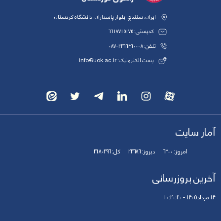
ایران، سنندج، بلوار پاسداران، دانشگاه کردستان
کدپستی: 6617715175
تلفن: 8-33664600-087
پست الکترونیک: info@uok.ac.ir
آمار سایت
امروز:
6400
دیروز:
23686
کل:
3180396
آخرین بروزرسانی
14 مرداد 1405 - 10:20:20