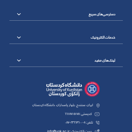
دسترسی‌های سریع
خدمات الکترونیک
لینک‌های مفید
ایران، سنندج، بلوار پاسداران، دانشگاه کردستان
کدپستی: 6617715175
تلفن: 8-33664600-087
پست الکترونیک: info@uok.ac.ir